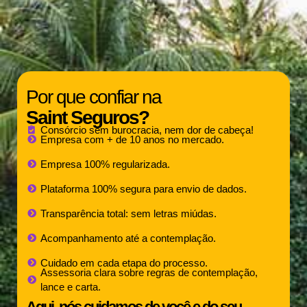
Por que confiar na
Saint Seguros?
Consórcio sem burocracia, nem dor de cabeça!
Empresa com + de 10 anos no mercado.
Empresa 100% regularizada.
Plataforma 100% segura para envio de dados.
Transparência total: sem letras miúdas.
Acompanhamento até a contemplação.
Cuidado em cada etapa do processo.
Assessoria clara sobre regras de contemplação,
lance e carta.
Aqui, nós cuidamos de você e do seu