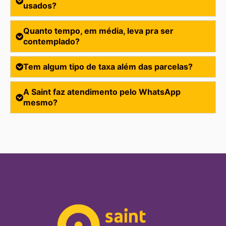
usados?
Quanto tempo, em média, leva pra ser
contemplado?
Tem algum tipo de taxa além das parcelas?
A Saint faz atendimento pelo WhatsApp
mesmo?