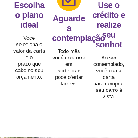
Escolha
Use o
o plano
crédito e
Aguarde
ideal
realize
a
seu
contemplação
Você
sonho!
seleciona o
valor da carta
Todo mês
e o
você concorre
Ao ser
prazo que
em
contemplado,
cabe no seu
sorteios e
você usa a
orçamento.
pode ofertar
carta
lances.
para comprar
seu carro à
vista.