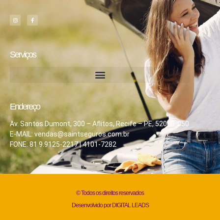
Serviços
Endereço
Av. Santos Dumont, 300 – Aflitos, Recife – PE, 52050-050
E-MAIL:
vendas@saintseguros.com.br
FONE: 81 9.9125-2217 | 4101-7282
© Todos os direitos reservados
Desenvolvido por DIGITAL LEADS