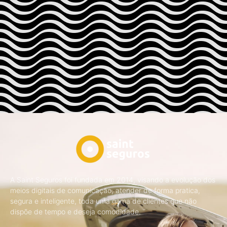
A Saint Seguros foi fundada em 2014, visando a evolução dos
meios digitais de comunicação, atender de forma pratica,
segura e inteligente, toda uma gama de clientes que não
dispõe de tempo e deseja comodidade.